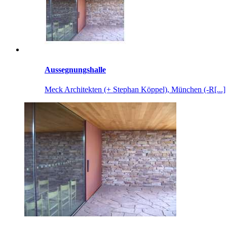
Aussegnungshalle
Meck Architekten (+ Stephan Köppel), München (-R[...]