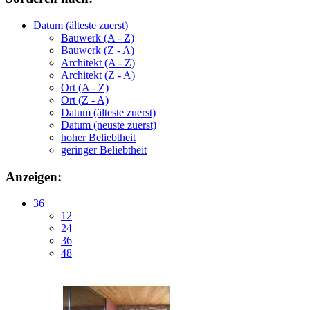
Datum (älteste zuerst)
Bauwerk (A - Z)
Bauwerk (Z - A)
Architekt (A - Z)
Architekt (Z - A)
Ort (A - Z)
Ort (Z - A)
Datum (älteste zuerst)
Datum (neuste zuerst)
hoher Beliebtheit
geringer Beliebtheit
Anzeigen:
36
12
24
36
48