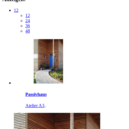
12
12
24
36
48
Passivhaus
Atelier A3,