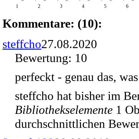
1
2
3
4
5
6
Kommentare: (10):
steffcho
27.08.2020
Bewertung: 10
perfeckt - genau das, was
steffcho hat bisher im B
Bibliothekselemente
1 Obj
durchschnittlichen Bewer