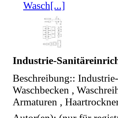
Wasch[...]
Industrie-Sanitäreinric
Beschreibung:: Industrie-
Waschbecken , Waschreihen
Armaturen , Haartrockne
Autor(en): (nur für regist