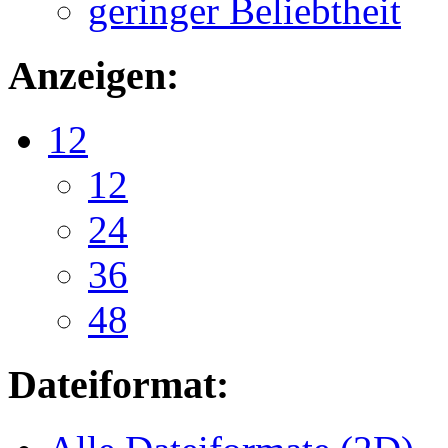
geringer Beliebtheit
Anzeigen:
12
12
24
36
48
Dateiformat: