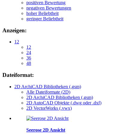
positiven Bewertung
negativen Bewertungen
hoher Beliebtheit
geringer Beliebtheit
Anzeigen:
12
12
24
36
48
Dateiformat:
2D ArchiCAD Bibliotheken (.gsm)
Alle Dateiformate (2D)
2D ArchiCAD Bibliotheken (.gsm)
2D AutoCAD Objekte (.dwg oder .dxf)
2D VectorWorks (.vwx)
Seerose 2D Ansicht