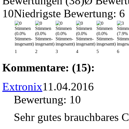
Bewertungen (38)
Ø Bewert
10
Niedrigste Bewertung: 6
1
2
3
4
5
6
Kommentare: (15):
Extronix
11.04.2016
Bewertung: 10
Sehr gutes brauchbares