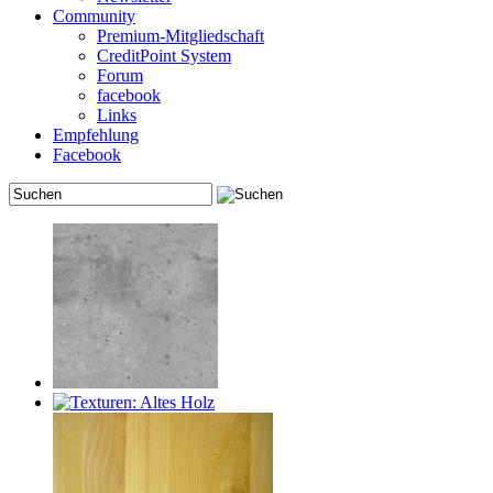
Community
Premium-Mitgliedschaft
CreditPoint System
Forum
facebook
Links
Empfehlung
Facebook