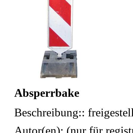
Absperrbake
Beschreibung:: freigestel
Autor(en): (nur für regist