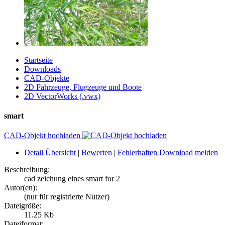
Startseite
Downloads
CAD-Objekte
2D Fahrzeuge, Flugzeuge und Boote
2D VectorWorks (.vwx)
smart
CAD-Objekt hochladen
Detail Übersicht
|
Bewerten
|
Fehlerhaften Download melden
Beschreibung:
cad zeichung eines smart for 2
Autor(en):
(nur für registrierte Nutzer)
Dateigröße:
11.25 Kb
Dateiformat: